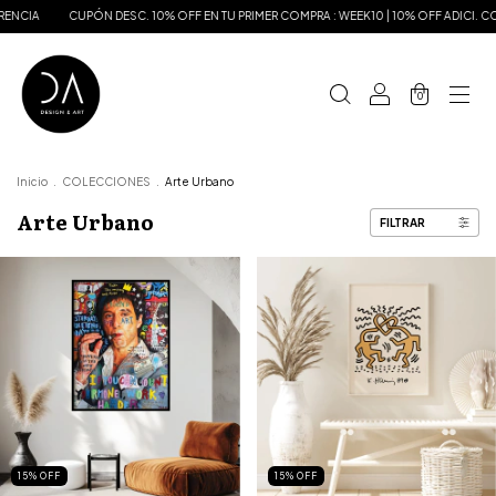
CUPÓN DESC. 10% OFF EN TU PRIMER COMPRA : WEEK10 | 10% OFF ADICI. CON TRAN
0
Inicio
.
COLECCIONES
.
Arte Urbano
Arte Urbano
FILTRAR
15
%
OFF
15
%
OFF