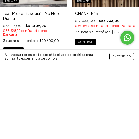
15
%
OFF
15
%
OFF
Jean Michel Basquiat - No More
CHANEL N°5
Drama
$77.333,00
$65.733,00
$72.717,00
$61.809,00
$59.159,70
con
Transferencia Bancaria
$55.628,10
con
Transferencia
3
cuotas sin interés de
$21.911,00
Bancaria
3
cuotas sin interés de
$20.603,00
COMPRAR
COMPRAR
Al navegar por este sitio
aceptás el uso de cookies
para
ENTENDIDO
agilizar tu experiencia de compra.
15
%
OFF
Banksy Mr. Brain - Flower Thrower
Banksy - Sweet Home