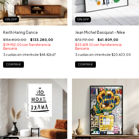
15
%
OFF
15
%
OFF
Keith Haring Dance
Jean Michel Basquiat - Nike
$156.800,00
$133.280,00
$72.717,00
$61.809,00
$119.952,00
con
Transferencia
$55.628,10
con
Transferencia
Bancaria
Bancaria
3
cuotas sin interés de
$44.426,67
3
cuotas sin interés de
$20.603,00
COMPRAR
COMPRAR