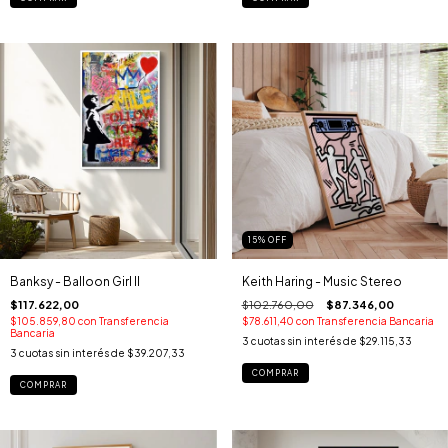
15
%
OFF
Banksy - Balloon Girl II
Keith Haring - Music Stereo
$117.622,00
$102.760,00
$87.346,00
$105.859,80
con
Transferencia
$78.611,40
con
Transferencia Bancaria
Bancaria
3
cuotas sin interés de
$29.115,33
3
cuotas sin interés de
$39.207,33
COMPRAR
COMPRAR