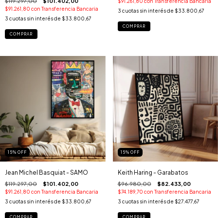
$119.297,00
$101.402,00
$91.261,80
con
Transferencia Bancaria
$91.261,80
con
Transferencia Bancaria
3
cuotas sin interés de
$33.800,67
3
cuotas sin interés de
$33.800,67
COMPRAR
COMPRAR
15
%
OFF
15
%
OFF
Jean Michel Basquiat - SAMO
Keith Haring - Garabatos
$119.297,00
$101.402,00
$96.980,00
$82.433,00
$91.261,80
con
Transferencia Bancaria
$74.189,70
con
Transferencia Bancaria
3
cuotas sin interés de
$33.800,67
3
cuotas sin interés de
$27.477,67
COMPRAR
COMPRAR