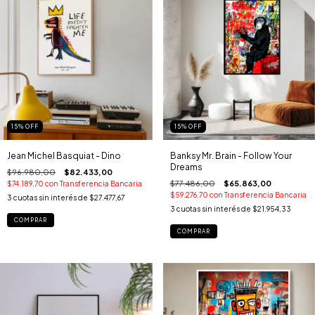
15
%
OFF
15
%
OFF
Jean Michel Basquiat - Dino
Banksy Mr. Brain - Follow Your
Dreams
$96.980,00
$82.433,00
$77.486,00
$65.863,00
$74.189,70
con
Transferencia Bancaria
$59.276,70
con
Transferencia Bancaria
3
cuotas sin interés de
$27.477,67
3
cuotas sin interés de
$21.954,33
COMPRAR
COMPRAR