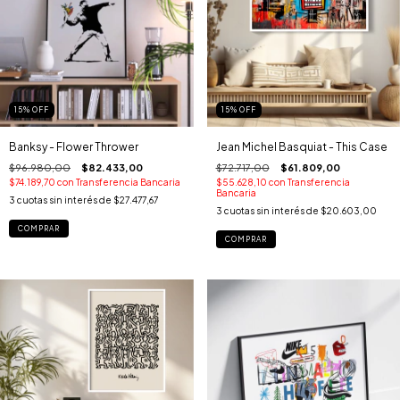
15
%
OFF
15
%
OFF
Banksy - Flower Thrower
Jean Michel Basquiat - This Case
$96.980,00
$82.433,00
$72.717,00
$61.809,00
$74.189,70
con
Transferencia Bancaria
$55.628,10
con
Transferencia
Bancaria
3
cuotas sin interés de
$27.477,67
3
cuotas sin interés de
$20.603,00
COMPRAR
COMPRAR