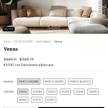
15
%
OFF
Inicio
.
COLECCIONES
.
Arte Urbano
.
Venus
Venus
€669,11
€568,74
€511,87
con
Transferencia Bancaria
MARCO MADERA
MARCO NEGRO
MARCO BLANCO
MARCOS
20X25
100X80
21X30
25X35
30X42
35X45
TAMAÑO
40X60
50X70
60X80