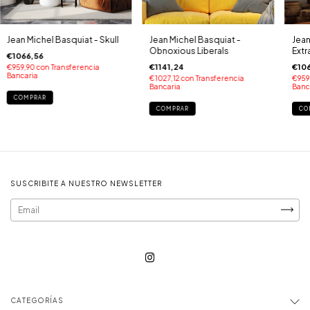
Jean Michel Basquiat - Skull
Jean Michel Basquiat -
Jean
Obnoxious Liberals
Extra
€1066,56
€1141,24
€106
€959,90
con
Transferencia
Bancaria
€1027,12
con
Transferencia
€959
Bancaria
Banc
COMPRAR
COMPRAR
CO
SUSCRIBITE A NUESTRO NEWSLETTER
CATEGORÍAS