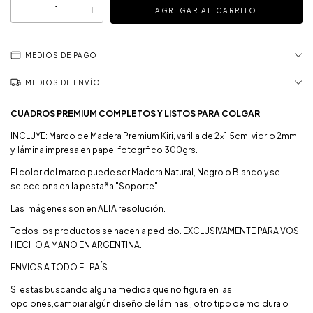
MEDIOS DE PAGO
MEDIOS DE ENVÍO
CUADROS PREMIUM COMPLETOS Y LISTOS PARA COLGAR
INCLUYE: Marco de Madera Premium Kiri, varilla de 2x1,5cm, vidrio 2mm
y lámina impresa en papel fotogrfico 300grs.
El color del marco puede ser Madera Natural, Negro o Blanco y se
selecciona en la pestaña "Soporte".
Las imágenes son en ALTA resolución.
Todos los productos se hacen a pedido. EXCLUSIVAMENTE PARA VOS.
HECHO A MANO EN ARGENTINA.
ENVIOS A TODO EL PAÍS.
Si estas buscando alguna medida que no figura en las
opciones,cambiar algún diseño de láminas , otro tipo de moldura o