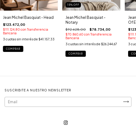
15
%
OFF
Jean Michel Basquiat - Head
Jean Michel Basquiat -
Jean
Notary
Of E
$123.472,00
$92.628,00
$78.734,00
$12
$111.124,80
con
Transferencia
Bancaria
$70.860,60
con
Transferencia
$111.
Bancaria
Banc
3
cuotas sin interés de
$41.157,33
3
cuotas sin interés de
$26.244,67
3
cuo
COMPRAR
COMPRAR
CO
SUSCRIBITE A NUESTRO NEWSLETTER