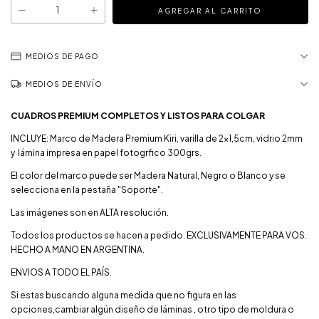
MEDIOS DE PAGO
MEDIOS DE ENVÍO
CUADROS PREMIUM COMPLETOS Y LISTOS PARA COLGAR
INCLUYE: Marco de Madera Premium Kiri, varilla de 2x1,5cm, vidrio 2mm
y lámina impresa en papel fotogrfico 300grs.
El color del marco puede ser Madera Natural, Negro o Blanco y se
selecciona en la pestaña "Soporte".
Las imágenes son en ALTA resolución.
Todos los productos se hacen a pedido. EXCLUSIVAMENTE PARA VOS.
HECHO A MANO EN ARGENTINA.
ENVIOS A TODO EL PAÍS.
Si estas buscando alguna medida que no figura en las
opciones,cambiar algún diseño de láminas , otro tipo de moldura o