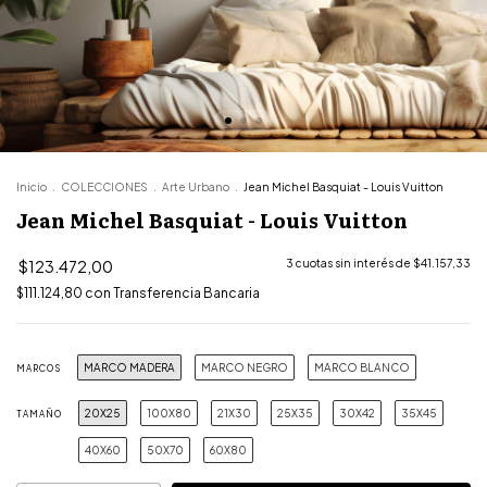
Inicio
.
COLECCIONES
.
Arte Urbano
.
Jean Michel Basquiat - Louis Vuitton
Jean Michel Basquiat - Louis Vuitton
$123.472,00
3
cuotas sin interés de
$41.157,33
$111.124,80
con
Transferencia Bancaria
MARCO MADERA
MARCO NEGRO
MARCO BLANCO
MARCOS
20X25
100X80
21X30
25X35
30X42
35X45
TAMAÑO
40X60
50X70
60X80