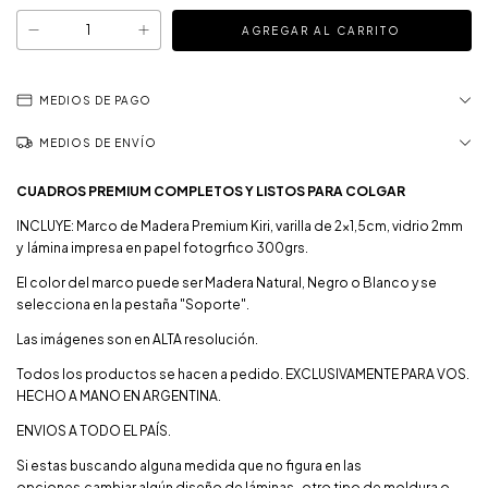
MEDIOS DE PAGO
MEDIOS DE ENVÍO
CUADROS PREMIUM COMPLETOS Y LISTOS PARA COLGAR
INCLUYE: Marco de Madera Premium Kiri, varilla de 2x1,5cm, vidrio 2mm
y lámina impresa en papel fotogrfico 300grs.
El color del marco puede ser Madera Natural, Negro o Blanco y se
selecciona en la pestaña "Soporte".
Las imágenes son en ALTA resolución.
Todos los productos se hacen a pedido. EXCLUSIVAMENTE PARA VOS.
HECHO A MANO EN ARGENTINA.
ENVIOS A TODO EL PAÍS.
Si estas buscando alguna medida que no figura en las
opciones,cambiar algún diseño de láminas , otro tipo de moldura o