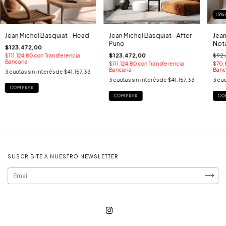
15
%
Jean Michel Basquiat - Head
Jean Michel Basquiat - After
Jean
Puno
Not
$123.472,00
$123.472,00
$92
$111.124,80
con
Transferencia
Bancaria
$111.124,80
con
Transferencia
$70.
Bancaria
Banc
3
cuotas sin interés de
$41.157,33
3
cuotas sin interés de
$41.157,33
3
cuo
COMPRAR
COMPRAR
CO
SUSCRIBITE A NUESTRO NEWSLETTER