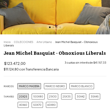
Inicio
.
COLECCIONES
.
Arte Urbano
.
Jean Michel Basquiat - Obnoxious
Liberals
Jean Michel Basquiat - Obnoxious Liberals
$123.472,00
3
cuotas sin interés de
$41.157,33
$111.124,80
con
Transferencia Bancaria
MARCO MADERA
MARCO NEGRO
MARCO BLANCO
MARCOS
20X25
100X80
21X30
25X35
30X42
35X45
TAMAÑO
40X60
50X70
60X80