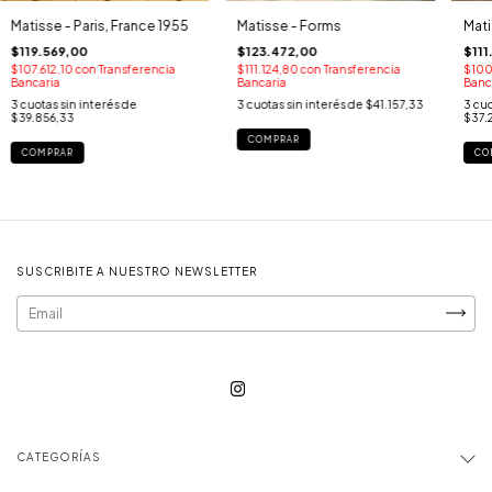
Matisse - Paris, France 1955
Matisse - Forms
Mati
$119.569,00
$123.472,00
$111
$107.612,10
con
Transferencia
$111.124,80
con
Transferencia
$100
Bancaria
Bancaria
Banc
3
cuotas sin interés de
3
cuotas sin interés de
$41.157,33
3
cuo
$39.856,33
$37.
COMPRAR
COMPRAR
CO
SUSCRIBITE A NUESTRO NEWSLETTER
CATEGORÍAS