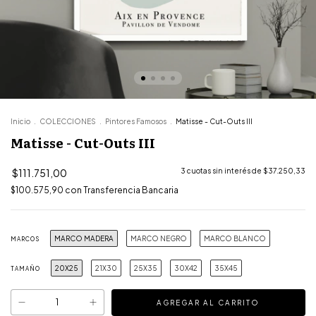
Inicio
.
COLECCIONES
.
Pintores Famosos
.
Matisse - Cut-Outs III
Matisse - Cut-Outs III
$111.751,00
3
cuotas sin interés de
$37.250,33
$100.575,90
con
Transferencia Bancaria
MARCO MADERA
MARCO NEGRO
MARCO BLANCO
MARCOS
20X25
21X30
25X35
30X42
35X45
TAMAÑO