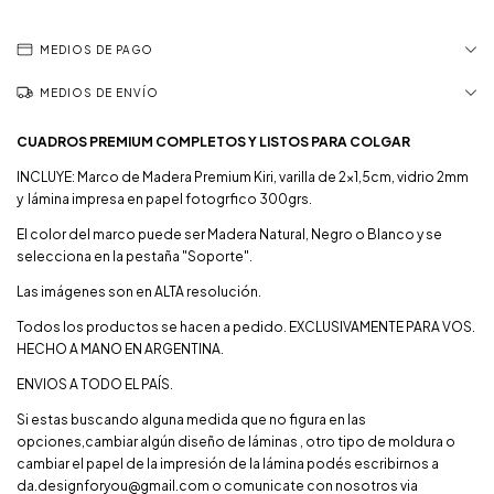
MEDIOS DE PAGO
MEDIOS DE ENVÍO
CUADROS PREMIUM COMPLETOS Y LISTOS PARA COLGAR
INCLUYE: Marco de Madera Premium Kiri, varilla de 2x1,5cm, vidrio 2mm
y lámina impresa en papel fotogrfico 300grs.
El color del marco puede ser Madera Natural, Negro o Blanco y se
selecciona en la pestaña "Soporte".
Las imágenes son en ALTA resolución.
Todos los productos se hacen a pedido. EXCLUSIVAMENTE PARA VOS.
HECHO A MANO EN ARGENTINA.
ENVIOS A TODO EL PAÍS.
Si estas buscando alguna medida que no figura en las
opciones,cambiar algún diseño de láminas , otro tipo de moldura o
cambiar el papel de la impresión de la lámina podés escribirnos a
da.designforyou@gmail.com
o comunicate con nosotros via