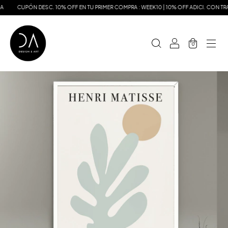
CUPÓN DESC. 10% OFF EN TU PRIMER COMPRA : WEEK10 | 10% OFF ADICI. CON TRA
0