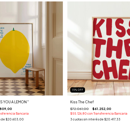
15
%
OFF
ES YOU A LEMON "
Kiss The Chef
.809,00
$72.061,00
$61.252,00
nsferencia Bancaria
$55.126,80
con
Transferencia Bancaria
s de
$20.603,00
3
cuotas sin interés de
$20.417,33