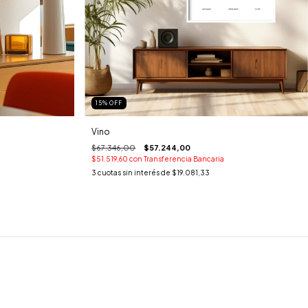
15
%
OFF
Vino
$67.346,00
$57.244,00
$51.519,60
con
Transferencia Bancaria
3
cuotas sin interés de
$19.081,33