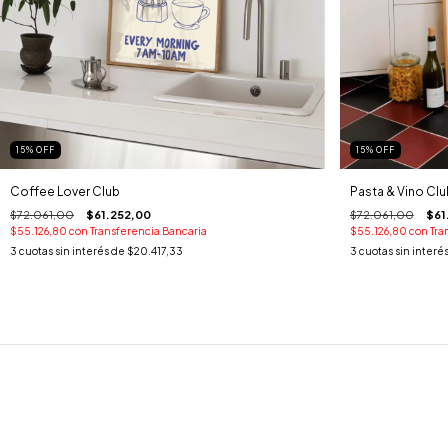
15
%
OFF
15
%
OFF
Coffee Lover Club
Pasta & Vino Clu
$72.061,00
$61.252,00
$72.061,00
$61
$55.126,80
con
Transferencia Bancaria
$55.126,80
con
Tra
3
cuotas sin interés de
$20.417,33
3
cuotas sin interé