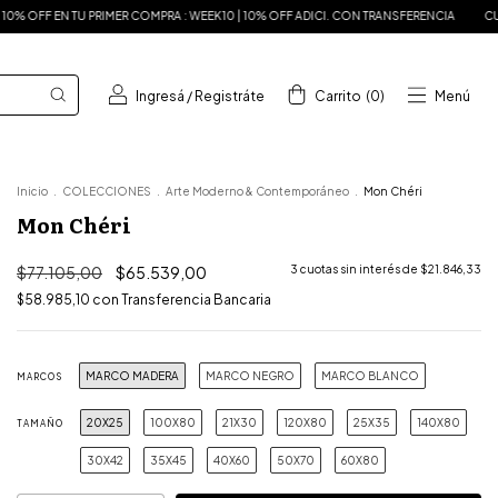
RA : WEEK10 | 10% OFF ADICI. CON TRANSFERENCIA
CUPÓN DESC. 10% OFF EN TU 
Ingresá
/
Registráte
Carrito
(
0
)
Menú
Inicio
.
COLECCIONES
.
Arte Moderno & Contemporáneo
.
Mon Chéri
Mon Chéri
$77.105,00
$65.539,00
3
cuotas sin interés de
$21.846,33
$58.985,10
con
Transferencia Bancaria
MARCO MADERA
MARCO NEGRO
MARCO BLANCO
MARCOS
20X25
100X80
21X30
120X80
25X35
140X80
TAMAÑO
30X42
35X45
40X60
50X70
60X80