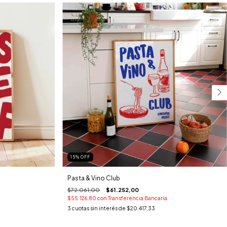
15
%
OFF
Pasta & Vino Club
$72.061,00
$61.252,00
$55.126,80
con
Transferencia Bancaria
3
cuotas sin interés de
$20.417,33