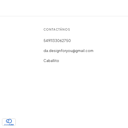
CONTACTÁNOS
5491133062750
da.designforyou@gmail.com
Caballito