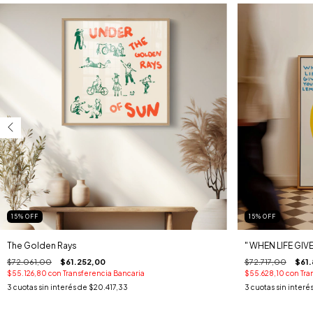
15
%
OFF
15
%
OFF
The Golden Rays
" WHEN LIFE GIV
$72.061,00
$61.252,00
$72.717,00
$61
$55.126,80
con
Transferencia Bancaria
$55.628,10
con
Tra
3
cuotas sin interés de
$20.417,33
3
cuotas sin interé