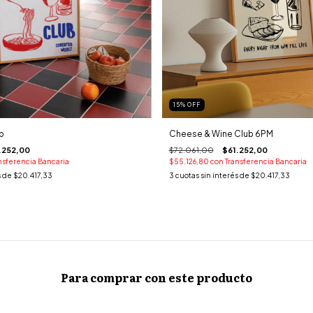
15
%
OFF
b
Cheese & Wine Club 6PM
.252,00
$72.061,00
$61.252,00
nsferencia Bancaria
$55.126,80
con
Transferencia Bancaria
s de
$20.417,33
3
cuotas sin interés de
$20.417,33
Para comprar con este producto