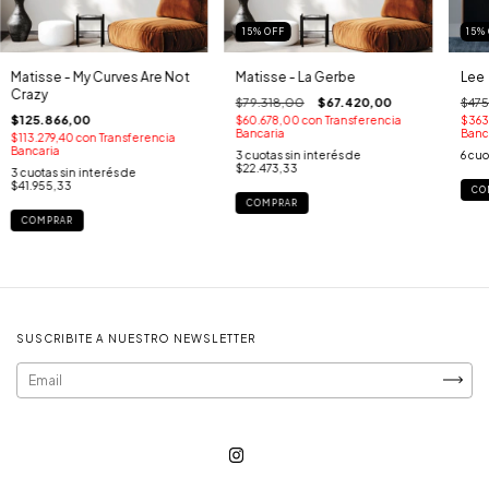
15
%
OFF
15
%
Matisse - My Curves Are Not
Matisse - La Gerbe
Lee
Crazy
$79.318,00
$67.420,00
$47
$125.866,00
$60.678,00
con
Transferencia
$363
Bancaria
Banc
$113.279,40
con
Transferencia
Bancaria
3
cuotas sin interés de
6
cuo
$22.473,33
3
cuotas sin interés de
$41.955,33
CO
COMPRAR
COMPRAR
SUSCRIBITE A NUESTRO NEWSLETTER