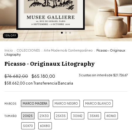
15
%
OFF
Inicio
.
COLECCIONES
.
Arte Moderno & Contemporáneo
.
Picasso - Originaux
Litography
Picasso - Originaux Litography
$76.682,00
$65.180,00
3
cuotas sin interés de
$21.726,67
$58.662,00
con
Transferencia Bancaria
MARCO MADERA
MARCO NEGRO
MARCO BLANCO
MARCOS
20X25
21X30
25X35
30X42
35X45
40X60
TAMAÑO
50X70
60X80