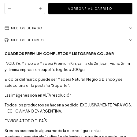
MEDIOS DE PAGO
MEDIOS DE ENVÍO
CUADROS PREMIUM COMPLETOS Y LISTOS PARA COLGAR
INCLUYE: Marco de Madera Premium Kiri, varilla de 2x1,5cm, vidrio 2mm
y lámina impresa en papel fotogrfico 300grs.
El color del marco puede ser Madera Natural, Negro o Blanco y se
selecciona en la pestaña "Soporte".
Las imágenes son en ALTA resolución.
Todos los productos se hacen a pedido. EXCLUSIVAMENTE PARA VOS.
HECHO A MANO EN ARGENTINA.
ENVIOS A TODO EL PAÍS.
Si estas buscando alguna medida que no figura en las
opciones,cambiar algún diseño de láminas , otro tipo de moldura o