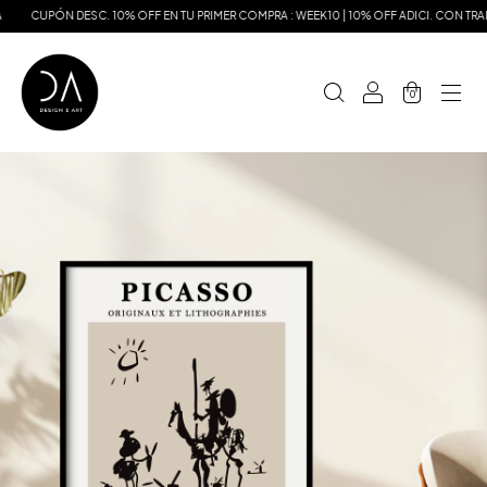
N DESC. 10% OFF EN TU PRIMER COMPRA : WEEK10 | 10% OFF ADICI. CON TRANSFERENC
0