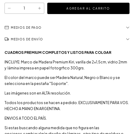
MEDIOS DE PAGO
MEDIOS DE ENVÍO
CUADROS PREMIUM COMPLETOS Y LISTOS PARA COLGAR
INCLUYE: Marco de Madera Premium Kiri, varilla de 2x1,5cm, vidrio 2mm
y lámina impresa en papel fotogrfico 300grs.
El color del marco puede ser Madera Natural, Negro o Blanco y se
selecciona en la pestaña "Soporte".
Las imágenes son en ALTA resolución.
Todos los productos se hacen a pedido. EXCLUSIVAMENTE PARA VOS.
HECHO A MANO EN ARGENTINA.
ENVIOS A TODO EL PAÍS.
Si estas buscando alguna medida que no figura en las
opciones,cambiar algún diseño de láminas , otro tipo de moldura o