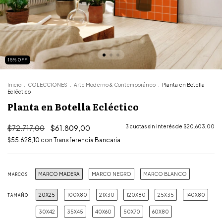
15
%
OFF
Inicio
.
COLECCIONES
.
Arte Moderno & Contemporáneo
.
Planta en Botella
Ecléctico
Planta en Botella Ecléctico
$72.717,00
$61.809,00
3
cuotas sin interés de
$20.603,00
$55.628,10
con
Transferencia Bancaria
MARCO MADERA
MARCO NEGRO
MARCO BLANCO
MARCOS
20X25
100X80
21X30
120X80
25X35
140X80
TAMAÑO
30X42
35X45
40X60
50X70
60X80