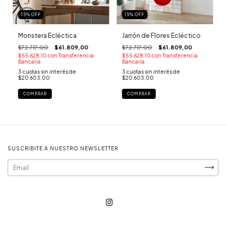
15
%
OFF
15
%
OFF
Monstera Ecléctica
Jarrón de Flores Ecléctico
$72.717,00
$61.809,00
$72.717,00
$61.809,00
$55.628,10
con
Transferencia
$55.628,10
con
Transferencia
Bancaria
Bancaria
3
cuotas sin interés de
3
cuotas sin interés de
$20.603,00
$20.603,00
COMPRAR
COMPRAR
SUSCRIBITE A NUESTRO NEWSLETTER